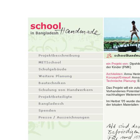
ein Projekt von:
Dipshik
der Kinder (PMK)
Architekten:
Anna Herin
Konzept/Entwurf:
Anna 
Technische Planung:
Ei
Das Projekt will ein z
Vorhandenes Potential s
nachhaltigen Weiterent
Im Herbst '05 wurde d
der lokalen Materialien