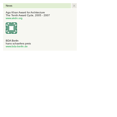
News
Aga Khan Award for Architecture
The Tenth Award Cycle, 2005 - 2007
www.akdn.org
BDA Berlin
hans schaefers preis
www.bda-berlin.de